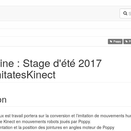
Poppy
P
ne : Stage d'été 2017
itatesKinect
on
aux est travail portera sur la conversion et l’imitation de mouvements h
une Kinect en mouvements robots joués par Poppy.
entation et la position des jointures en angles moteur de Poppy