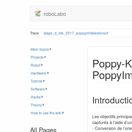
roboLabo
Trace
stage_d_ete_2017_poppyimitateskinect
Main topics
Projects
Poppy-Ki
Robot
PoppyIm
Hardware
Tutorial
Software
Introducti
Hacks
Theory
How to use the wiki
Les objectifs princip
capturés à l’aide d’
All Pages
- Conversion de l’ori