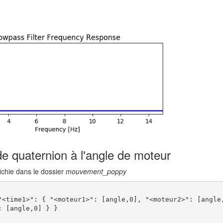
e quaternion à l'angle de moteur
fichie dans le dossier
mouvement_poppy
"<time1>": { "<moteur1>": [angle,0], "<moteur2>": [angle
 [angle,0] } }
