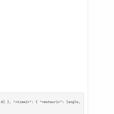
,0] }, "<time2>": { "<moteur1>": [angle,