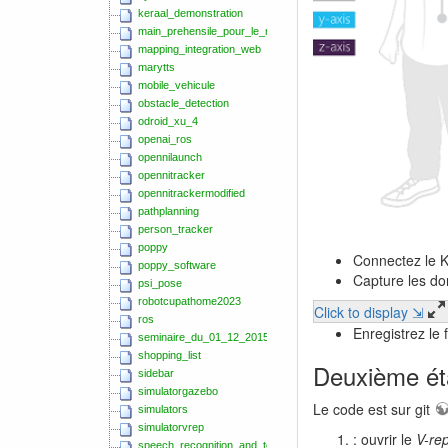
keraal_demonstration
main_prehensile_pour_le_robot_poppy_et_interface_tangible
mapping_integration_web
marytts
mobile_vehicule
obstacle_detection
odroid_xu_4
openai_ros
opennilaunch
opennitracker
opennitrackermodified
pathplanning
person_tracker
poppy
Connectez le K
poppy_software
Capture les don
psi_pose
robotcupathome2023
Click to display ⇲
ros
Enregistrez le 
seminaire_du_01_12_2015
shopping_list
Deuxième éta
sidebar
simulatorgazebo
Le code est sur git
simulators
simulatorvrep
: ouvrir le
V-re
speech_recognition_and_text-to-speech