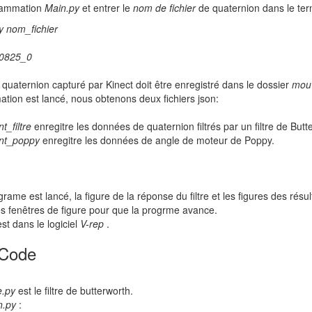
grammation
Main.py
et entrer le
nom de fichier
de quaternion dans le ter
y nom_fichier
70825_0
de quaternion capturé par Kinect doit être enregistré dans le dossier
mou
tion est lancé, nous obtenons deux fichiers json:
_filtre
enregitre les données de quaternion filtrés par un filtre de Butt
nt_poppy
enregitre les données de angle de moteur de Poppy.
rame est lancé, la figure de la réponse du filtre et les figures des résul
les fenêtres de figure pour que la progrme avance.
st dans le logiciel
V-rep
.
 Code
re.py
est le filtre de butterworth.
n.py
: