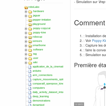
- Simulation sur
Vrep
roboLabo
hardware
jaguar
Comment l'
pepper-imitation
playground
poppy-copycat
poppy-kine
: Installation d
robocup
: Voir
Poppy-Ki
sensors
: Capture les d
smarthome
: faire la conve
software
tag
: Simulation s
user
Première éta
wiki
application_de_la_cinematique_inverse_au_robot_poppy_torso
arduino
arm_connections
capture_mouvements_optitrack_zed_2018_s5
comparatif_openpose_kinect
computers
daily_activity_dataset_imta_ensta
deep_learning
demonstrations
dynamixel