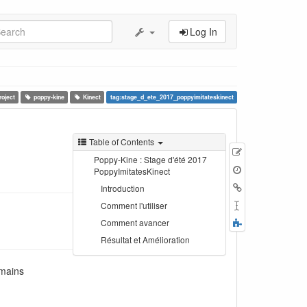
Log In
roject
poppy-kine
Kinect
tag:stage_d_ete_2017_poppyimitateskinect
Table of Contents
Edit
Poppy-Kine : Stage d'été 2017
this
PoppyImitatesKinect
page
Backlinks
Introduction
Rename
Comment l'utiliser
Page
Fold/unfold
Comment avancer
all
Résultat et Amélioration
umains