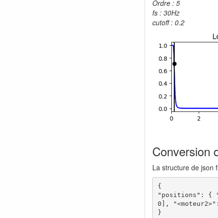
Ordre : 5
fs : 30Hz
cutoff : 0.2
Conversion d
La structure de json 
{

"positions": { 
0], "<moteur2>":
}