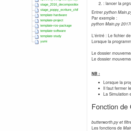
: lancer la pr
stage_2016_decomposition_movements_hmm
stage_poppy_ecriture_chiffres
Entrer
python Main.p
template-hardware
Par exemple :
template-project
python Main.py 201
template-ros-package
template-software
L'éntré : Le fichier 
template-study
Lorsque la programma
yumi
Le dossier
mouvement
Le dossier
mouveme
NB :
Lorsque la prog
Il faut fermer 
La Simulation e
Fonction de
butterworth.py et filt
Les fonctions de
Mai