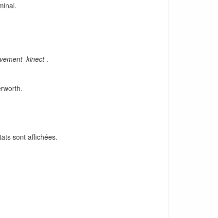
minal.
vement_kinect
.
erworth.
tats sont affichées.